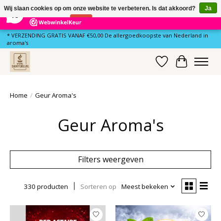
×
79
Reviews
Wij slaan cookies op om onze website te verbeteren. Is dat akkoord?
Ja
10
Nee
Meer over cookies »
* VERZENDING GRATIS VANAF €50,00 De allergoedkoopste van Nederland in
aroma's
Verlanglijst
Winkelwa
Home
/
Geur Aroma's
Geur Aroma's
Filters weergeven
330 producten
Sorteren op
Meest bekeken