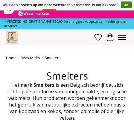
×
80
Reviews
Wij slaan cookies op om onze website te verbeteren. Is dat akkoord?
Ja
10
Nee
Meer over cookies »
* VERZENDING GRATIS VANAF €50,00 De allergoedkoopste van Nederland in
aroma's
Verlanglijst
Winkelwa
Home
/
Wax Melts
/
Smelters
Smelters
Het merk
Smelters
is een Belgisch bedrijf dat zich
richt op de productie van handgemaakte, ecologische
wax melts. Hun producten worden gekenmerkt door
het gebruik van natuurlijke extracten met een basis
van koolzaad en kokos, zonder palmolie of dierlijke
vetten.