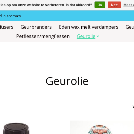
kies op om onze website te verbeteren. Is dat akkoord?
Ja
Nee
Meer 
 in aroma's
ffusers
Geurbranders
Eden wax melt verdampers
Geu
Petflessen/mengflessen
Geurolie
Geurolie