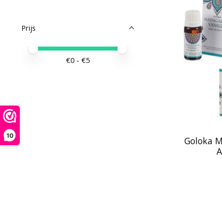
Prijs
Minimale prijswaarde
Price maximum value
€
0
- €
5
10
Goloka M
A