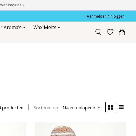
over cookies »
Aanmelden / Inloggen
r Aroma's
Wax Melts
Sorteren op
Naam oplopend
9 producten