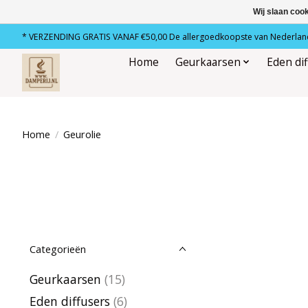
Wij slaan coo
* VERZENDING GRATIS VANAF €50,00 De allergoedkoopste van Nederland
Home
Geurkaarsen
Eden di
Home
/
Geurolie
Categorieën
Geurkaarsen
(15)
Eden diffusers
(6)