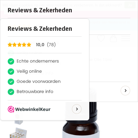
×
78
Reviews
Wij slaan cookies op om onze website te verbeteren. Is dat akkoord?
Ja
10
Nee
Meer over cookies »
* VERZENDING GRATIS VANAF €50,00 De allergoedkoopste van Nederland in
aroma's
Verlanglijst
Winkelwa
Home
/
Sandelhout Amaryis - Eden Etherische Olie 10ml
Product image slideshow Items