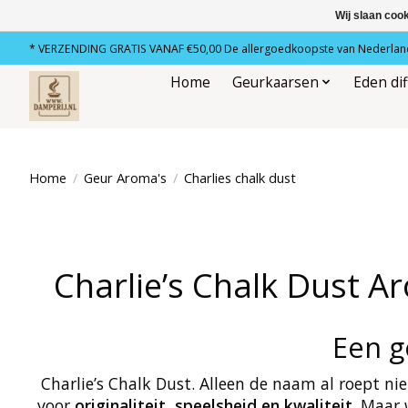
Wij slaan coo
* VERZENDING GRATIS VANAF €50,00 De allergoedkoopste van Nederland
Home
Geurkaarsen
Eden di
Home
/
Geur Aroma's
/
Charlies chalk dust
Charlie’s Chalk Dust A
Een g
Charlie’s Chalk Dust. Alleen de naam al roept n
voor
originaliteit, speelsheid en kwaliteit
. Maar 