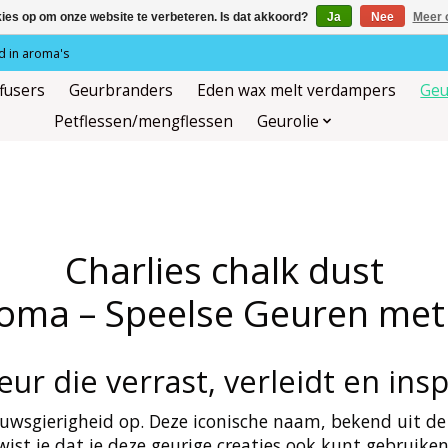
kies op om onze website te verbeteren. Is dat akkoord?
Ja
Nee
Meer 
 in aroma's
ffusers
Geurbranders
Eden wax melt verdampers
Geu
Petflessen/mengflessen
Geurolie
Charlies chalk dust
roma – Speelse Geuren met
eur die verrast, verleidt en insp
ieuwsgierigheid op. Deze iconische naam, bekend uit 
wist je dat je deze geurige creaties ook kunt gebruiken 