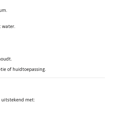
mum.
 water.
houdt.
tie of huidtoepassing.
t uitstekend met: