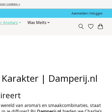
over cookies »
Aanmelden / Inloggen
r Aroma's
Wax Melts
 Karakter | Damperij.nl
ireert
de wereld van aroma’s en smaakcombinaties, staat
in je diffuser? Bij
Damperij.nl
bieden we Charlie’s