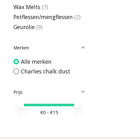
Wax Melts
(7)
Petflessen/mengflessen
(2)
Geurolie
(9)
Merken
Alle merken
Charlies chalk dust
Prijs
Minimale prijswaarde
Price maximum value
€
0
- €
15