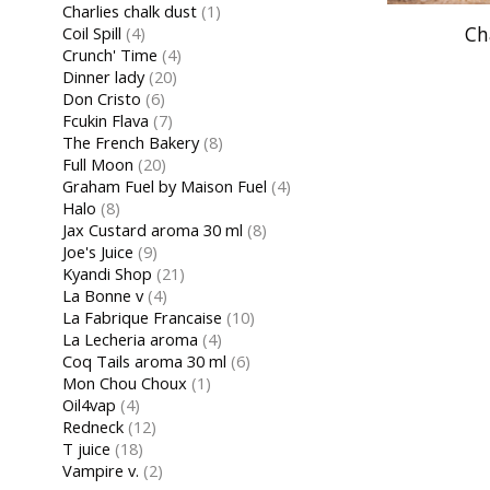
Charlies chalk dust
(1)
Ch
Coil Spill
(4)
Crunch' Time
(4)
Dinner lady
(20)
Don Cristo
(6)
Fcukin Flava
(7)
The French Bakery
(8)
Full Moon
(20)
Graham Fuel by Maison Fuel
(4)
Halo
(8)
Jax Custard aroma 30 ml
(8)
Joe's Juice
(9)
Kyandi Shop
(21)
La Bonne v
(4)
La Fabrique Francaise
(10)
La Lecheria aroma
(4)
Coq Tails aroma 30 ml
(6)
Mon Chou Choux
(1)
Oil4vap
(4)
Redneck
(12)
T juice
(18)
Vampire v.
(2)