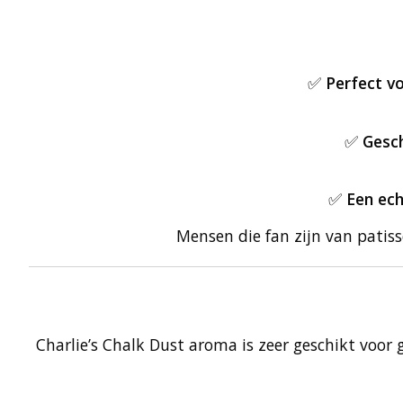
✅
Perfect v
✅
Gesch
✅
Een ec
Mensen die fan zijn van patis
Charlie’s Chalk Dust aroma is zeer geschikt voor g