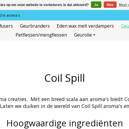
kies op om onze website te verbeteren. Is dat akkoord?
Ja
Nee
Meer 
 in aroma's
ffusers
Geurbranders
Eden wax melt verdampers
Geu
Petflessen/mengflessen
Geurolie
Coil Spill
oma creaties. Met een breed scala aan aroma's biedt Co
. Laten we duiken in de wereld van Coil Spill aroma's 
Hoogwaardige ingrediënten