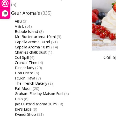
(5)
Geur Aroma's
(335)
10
Aisu
(3)
A & L
(51)
Bubble Island
(3)
Mr. Butter aroma 10 ml
(3)
Capella aroma 30 ml
(71)
Capella Aroma 10 ml
(14)
Charlies chalk dust
(1)
Coil S
Coil Spill
(4)
Crunch' Time
(4)
Dinner lady
(20)
Don Cristo
(6)
Fcukin Flava
(7)
The French Bakery
(8)
Full Moon
(20)
Graham Fuel by Maison Fuel
(4)
Halo
(8)
Jax Custard aroma 30 ml
(8)
Joe's Juice
(9)
Kyandi Shop
(21)