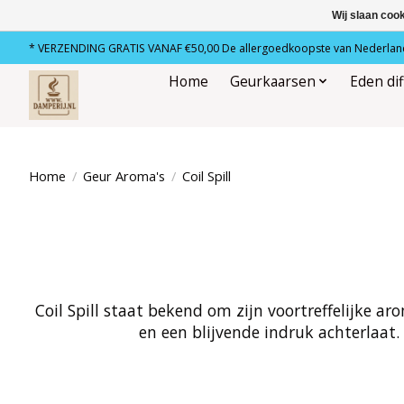
Wij slaan coo
* VERZENDING GRATIS VANAF €50,00 De allergoedkoopste van Nederland
Home
Geurkaarsen
Eden di
Home
/
Geur Aroma's
/
Coil Spill
Coil Spill staat bekend om zijn voortreffelijke ar
en een blijvende indruk achterlaat