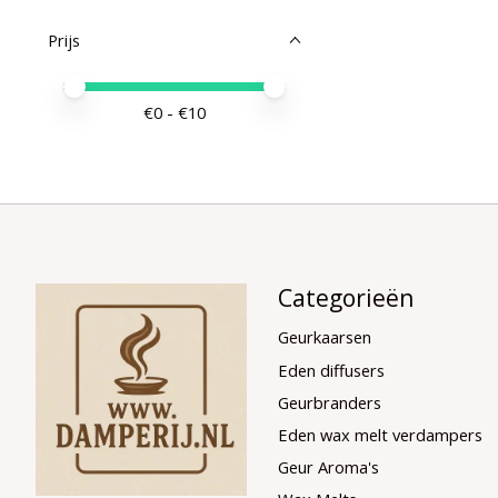
Prijs
Minimale prijswaarde
Price maximum value
€
0
- €
10
Categorieën
Geurkaarsen
Eden diffusers
Geurbranders
Eden wax melt verdampers
Geur Aroma's