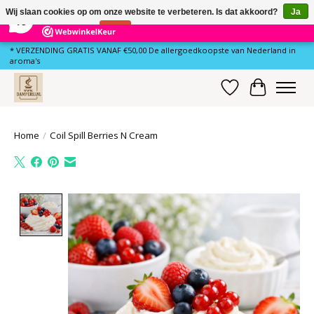
×
81
Reviews
Wij slaan cookies op om onze website te verbeteren. Is dat akkoord?
Ja
10
Nee
Meer over cookies »
* VERZENDING GRATIS VANAF €50,00 De allergoedkoopste van Nederland in
aroma's
Verlanglijst
Winkelwa
Home
/
Coil Spill Berries N Cream
Product image slideshow Items