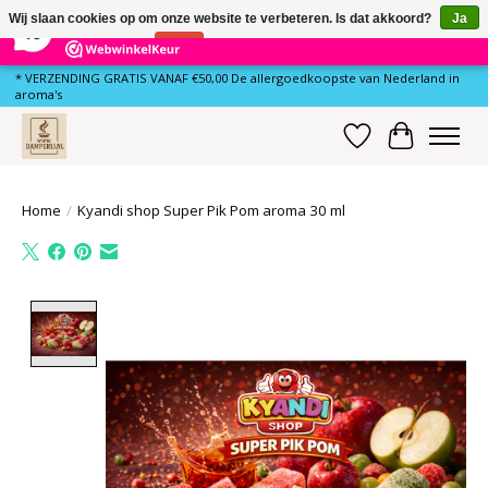
×
80
Reviews
Wij slaan cookies op om onze website te verbeteren. Is dat akkoord?
Ja
10
Nee
Meer over cookies »
* VERZENDING GRATIS VANAF €50,00 De allergoedkoopste van Nederland in
aroma's
Verlanglijst
Winkelwa
Home
/
Kyandi shop Super Pik Pom aroma 30 ml
Product image slideshow Items