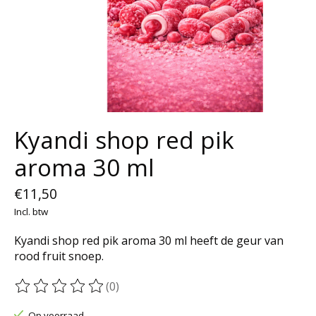
Kyandi shop red pik
aroma 30 ml
€11,50
Incl. btw
Kyandi shop red pik aroma 30 ml heeft de geur van
rood fruit snoep.
(0)
De beoordeling van dit product is
0
van de 5
Op voorraad