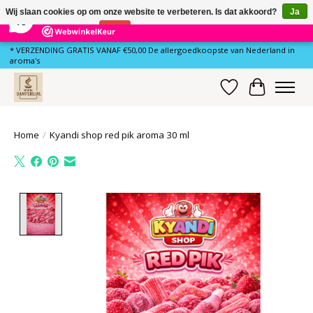
×
81
Reviews
Wij slaan cookies op om onze website te verbeteren. Is dat akkoord?
Ja
10
Nee
Meer over cookies »
* VERZENDING GRATIS VANAF €50,00 De allergoedkoopste van Nederland in
aroma's
Verlanglijst
Winkelwa
Home
/
Kyandi shop red pik aroma 30 ml
Product image slideshow Items