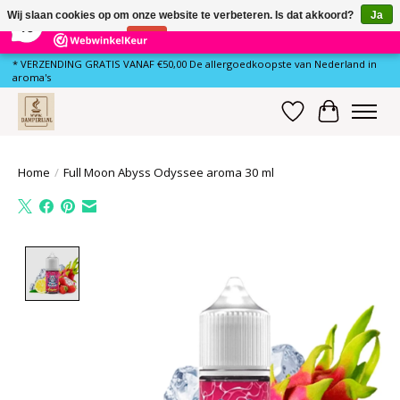
×
80
Reviews
Wij slaan cookies op om onze website te verbeteren. Is dat akkoord?
Ja
10
Nee
Meer over cookies »
* VERZENDING GRATIS VANAF €50,00 De allergoedkoopste van Nederland in
aroma's
Verlanglijst
Winkelwa
Home
/
Full Moon Abyss Odyssee aroma 30 ml
Product image slideshow Items