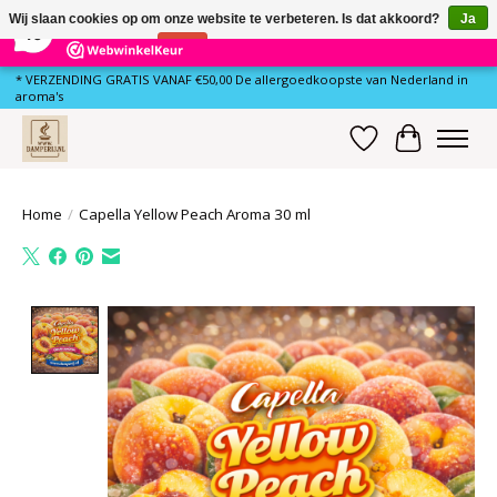
×
79
Reviews
Wij slaan cookies op om onze website te verbeteren. Is dat akkoord?
Ja
10
Nee
Meer over cookies »
* VERZENDING GRATIS VANAF €50,00 De allergoedkoopste van Nederland in
aroma's
Verlanglijst
Winkelwa
Home
/
Capella Yellow Peach Aroma 30 ml
Product image slideshow Items