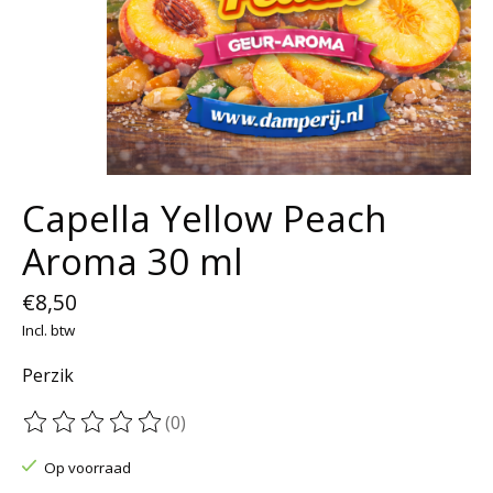
Capella Yellow Peach
Aroma 30 ml
€8,50
Incl. btw
Perzik
(0)
De beoordeling van dit product is
0
van de 5
Op voorraad