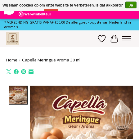
×
80
Reviews
Wij slaan cookies op om onze website te verbeteren. Is dat akkoord?
Ja
10
Nee
Meer over cookies »
* VERZENDING GRATIS VANAF €50,00 De allergoedkoopste van Nederland in
aroma's
Verlanglijst
Winkelwa
Home
/
Capella Meringue Aroma 30 ml
Product image slideshow Items