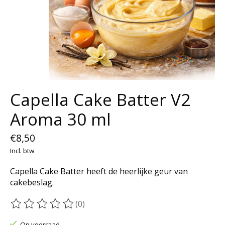
Capella Cake Batter V2
Aroma 30 ml
€8,50
Incl. btw
Capella Cake Batter heeft de heerlijke geur van
cakebeslag.
(0)
De beoordeling van dit product is
0
van de 5
Op voorraad