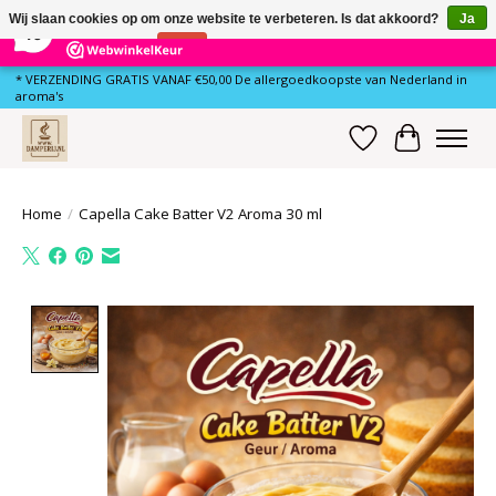
×
80
Reviews
Wij slaan cookies op om onze website te verbeteren. Is dat akkoord?
Ja
10
Nee
Meer over cookies »
* VERZENDING GRATIS VANAF €50,00 De allergoedkoopste van Nederland in
aroma's
Verlanglijst
Winkelwa
Home
/
Capella Cake Batter V2 Aroma 30 ml
Product image slideshow Items