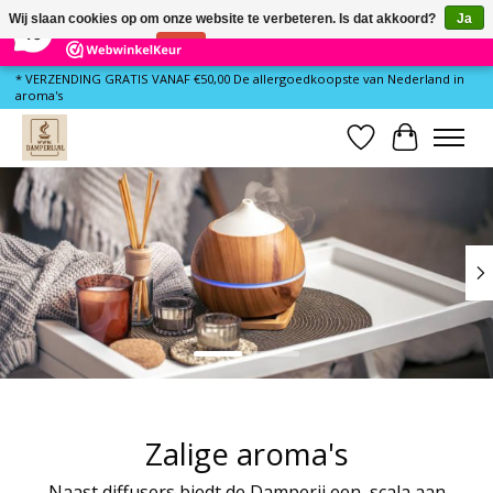
×
79
Reviews
Wij slaan cookies op om onze website te verbeteren. Is dat akkoord?
Ja
10
Nee
Meer over cookies »
* VERZENDING GRATIS VANAF €50,00 De allergoedkoopste van Nederland in
aroma's
Verlanglijst
Winkelwa
Hero slideshow items
Zalige aroma's
Naast diffusers biedt de Damperij een scala aan