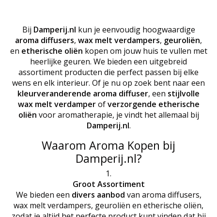
Bij
Damperij.nl
kun je eenvoudig hoogwaardige
aroma diffusers
,
wax melt verdampers
,
geuroliën
,
en
etherische oliën
kopen om jouw huis te vullen met
heerlijke geuren. We bieden een uitgebreid
assortiment producten die perfect passen bij elke
wens en elk interieur. Of je nu op zoek bent naar een
kleurveranderende aroma diffuser
, een
stijlvolle
wax melt verdamper
of
verzorgende etherische
oliën
voor aromatherapie, je vindt het allemaal bij
Damperij.nl
.
Waarom Aroma Kopen bij
Damperij.nl?
Groot Assortiment
We bieden een
divers aanbod
van aroma diffusers,
wax melt verdampers, geuroliën en etherische oliën,
zodat je altijd het perfecte product kunt vinden dat bij