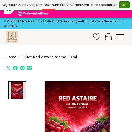
×
81
Reviews
Wij slaan cookies op om onze website te verbeteren. Is dat akkoord?
Ja
10
Nee
Meer over cookies »
* VERZENDING GRATIS VANAF €50,00 De allergoedkoopste van Nederland in
aroma's
Verlanglijst
Winkelwa
Home
/
T Juice Red Astaire aroma 30 ml
Product image slideshow Items