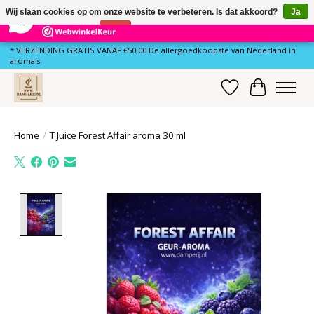
×
81
Reviews
Wij slaan cookies op om onze website te verbeteren. Is dat akkoord?
Ja
10
Nee
Meer over cookies »
* VERZENDING GRATIS VANAF €50,00 De allergoedkoopste van Nederland in
aroma's
Verlanglijst
Winkelwa
Home
/
T Juice Forest Affair aroma 30 ml
Product image slideshow Items