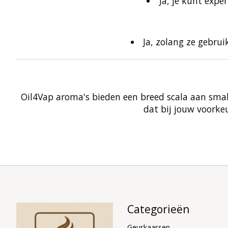
Ja, je kunt expe
Ja, zolang ze gebru
Oil4Vap aroma's bieden een breed scala aan smaken
dat bij jouw voorkeu
Categorieën
Geurkaarsen