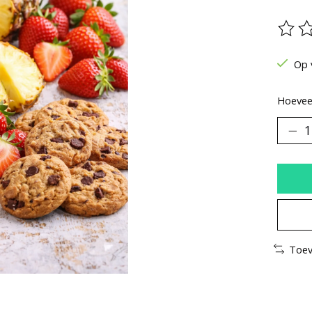
De be
Op 
Hoeveel
Toev