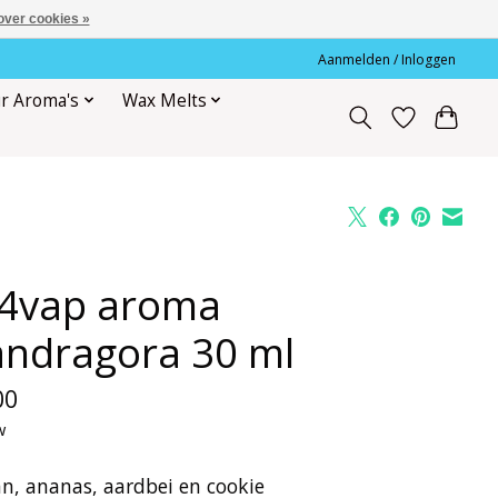
over cookies »
Aanmelden / Inloggen
r Aroma's
Wax Melts
l4vap aroma
ndragora 30 ml
00
w
n, ananas, aardbei en cookie