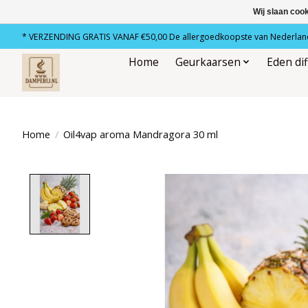
Wij slaan coo
* VERZENDING GRATIS VANAF €50,00 De allergoedkoopste van Nederland
Home
Geurkaarsen
Eden di
Home
/
Oil4vap aroma Mandragora 30 ml
Product image slideshow Items