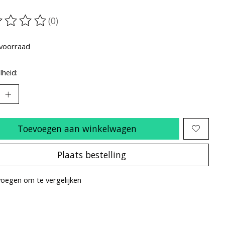
(0)
oordeling van dit product is
0
van de 5
voorraad
heid:
Toevoegen aan winkelwagen
Plaats bestelling
oegen om te vergelijken