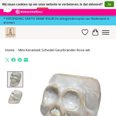
×
80
Reviews
Wij slaan cookies op om onze website te verbeteren. Is dat akkoord?
Ja
10
Nee
Meer over cookies »
* VERZENDING GRATIS VANAF €50,00 De allergoedkoopste van Nederland in
aroma's
Verlanglijst
Winkelwa
Home
/
Mini Keramiek Schedel Geurbrander Rose wit
Product image slideshow Items