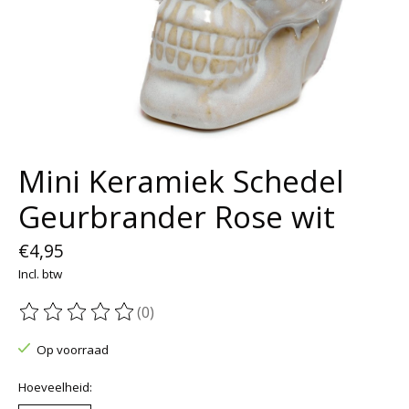
Mini Keramiek Schedel
Geurbrander Rose wit
€4,95
Incl. btw
(0)
De beoordeling van dit product is
0
van de 5
Op voorraad
Hoeveelheid: