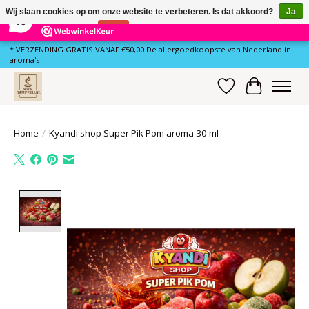
×
81
Reviews
Wij slaan cookies op om onze website te verbeteren. Is dat akkoord?
Ja
10
Nee
Meer over cookies »
* VERZENDING GRATIS VANAF €50,00 De allergoedkoopste van Nederland in
aroma's
Verlanglijst
Winkelwa
Home
/
Kyandi shop Super Pik Pom aroma 30 ml
Product image slideshow Items