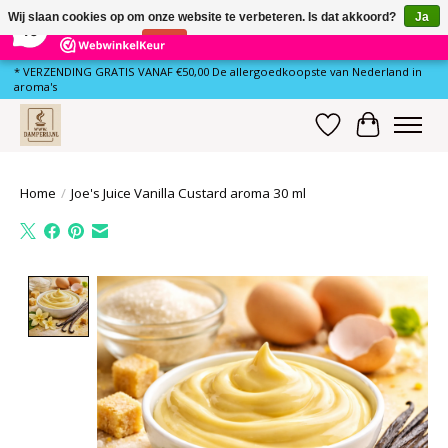
×
81
Reviews
Wij slaan cookies op om onze website te verbeteren. Is dat akkoord?
Ja
10
Nee
Meer over cookies »
* VERZENDING GRATIS VANAF €50,00 De allergoedkoopste van Nederland in
aroma's
Verlanglijst
Winkelwa
Home
/
Joe's Juice Vanilla Custard aroma 30 ml
Product image slideshow Items