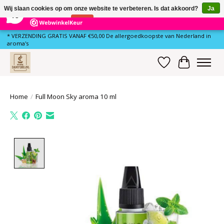
×
78
Reviews
Wij slaan cookies op om onze website te verbeteren. Is dat akkoord?
Ja
10
Nee
Meer over cookies »
* VERZENDING GRATIS VANAF €50,00 De allergoedkoopste van Nederland in
aroma's
Verlanglijst
Winkelwa
Home
/
Full Moon Sky aroma 10 ml
Product image slideshow Items