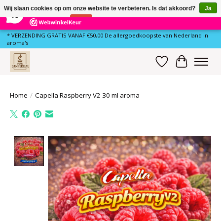
×
81
Reviews
Wij slaan cookies op om onze website te verbeteren. Is dat akkoord?
Ja
10
Nee
Meer over cookies »
* VERZENDING GRATIS VANAF €50,00 De allergoedkoopste van Nederland in
aroma's
Verlanglijst
Winkelwa
Home
/
Capella Raspberry V2 30 ml aroma
Product image slideshow Items