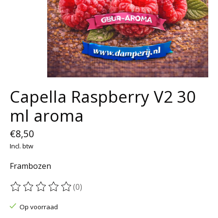
Capella Raspberry V2 30
ml aroma
€8,50
Incl. btw
Frambozen
(0)
De beoordeling van dit product is
0
van de 5
Op voorraad