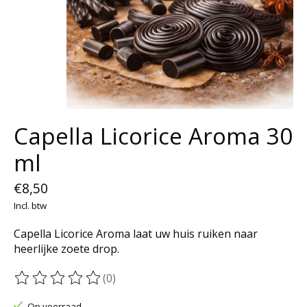
Capella Licorice Aroma 30
ml
€8,50
Incl. btw
Capella Licorice Aroma laat uw huis ruiken naar
heerlijke zoete drop.
(0)
De beoordeling van dit product is
0
van de 5
Op voorraad