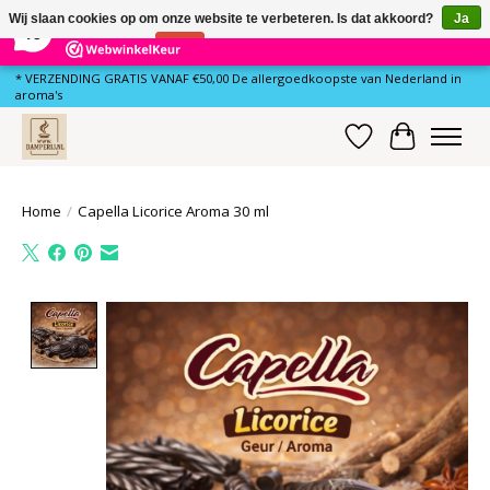
×
81
Reviews
Wij slaan cookies op om onze website te verbeteren. Is dat akkoord?
Ja
10
Nee
Meer over cookies »
* VERZENDING GRATIS VANAF €50,00 De allergoedkoopste van Nederland in
aroma's
Verlanglijst
Winkelwa
Home
/
Capella Licorice Aroma 30 ml
Product image slideshow Items