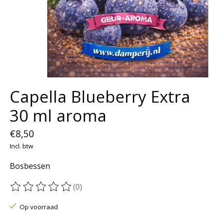
Capella Blueberry Extra
30 ml aroma
€8,50
Incl. btw
Bosbessen
(0)
De beoordeling van dit product is
0
van de 5
Op voorraad