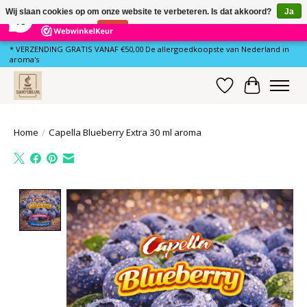
×
78
Reviews
Wij slaan cookies op om onze website te verbeteren. Is dat akkoord?
Ja
10
Nee
Meer over cookies »
* VERZENDING GRATIS VANAF €50,00 De allergoedkoopste van Nederland in
aroma's
Verlanglijst
Winkelwa
Home
/
Capella Blueberry Extra 30 ml aroma
Product image slideshow Items