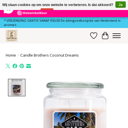
×
81
Reviews
Wij slaan cookies op om onze website te verbeteren. Is dat akkoord?
Ja
10
Nee
Meer over cookies »
* VERZENDING GRATIS VANAF €50,00 De allergoedkoopste van Nederland in
aroma's
Verlanglijst
Winkelwa
Home
/
Candle Brothers Coconut Dreams
Product image slideshow Items