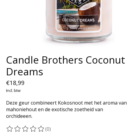
Candle Brothers Coconut
Dreams
€18,99
Incl. btw
Deze geur combineert Kokosnoot met het aroma van
mahoniehout en de exotische zoetheid van
orchideeen.
(0)
De beoordeling van dit product is
0
van de 5