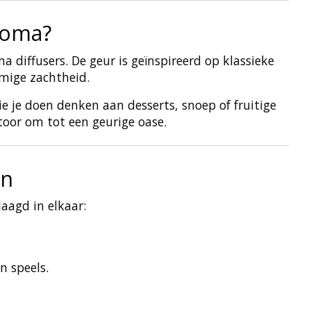
roma?
a diffusers. De geur is geïnspireerd op klassieke
omige zachtheid.
ie je doen denken aan desserts, snoep of fruitige
toor om tot een geurige oase.
en
laagd in elkaar:
n speels.