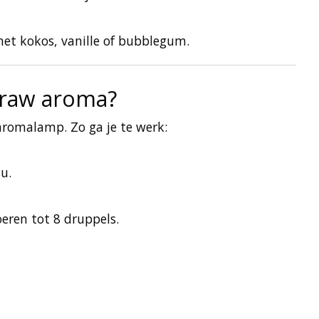
t kokos, vanille of bubblegum.
traw aroma?
aromalamp. Zo ga je te werk:
u.
eren tot 8 druppels.