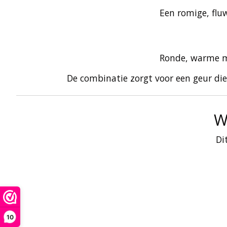
Een romige, flu
Ronde, warme me
De combinatie zorgt voor een geur die
W
Di
10