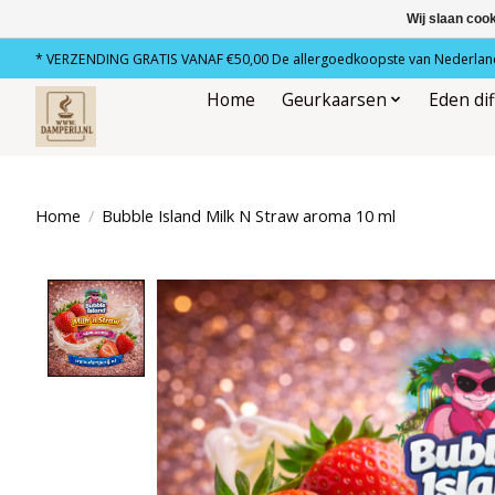
Wij slaan coo
* VERZENDING GRATIS VANAF €50,00 De allergoedkoopste van Nederland
Home
Geurkaarsen
Eden di
Home
/
Bubble Island Milk N Straw aroma 10 ml
Product image slideshow Items