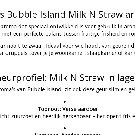
is Bubble Island Milk N Straw a
t aroma dat speciaal ontwikkeld is voor gebruik in arom
met een perfecte balans tussen fruitige frisheid en r
maar nooit te zwaar. Ideaal voor wie houdt van geuren d
ar druppels tover je je woonkamer, slaapkamer of kan
eurprofiel: Milk N Straw in lag
aroma’s van Bubble Island, zit ook deze geur slim en ge
Topnoot: Verse aardbei
 licht zuurzoet en heerlijk herkenbaar – het opent fris e