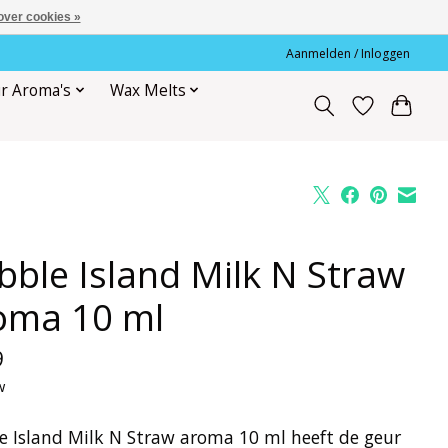
over cookies »
Aanmelden / Inloggen
r Aroma's
Wax Melts
bble Island Milk N Straw
oma 10 ml
9
w
e Island Milk N Straw aroma 10 ml heeft de geur