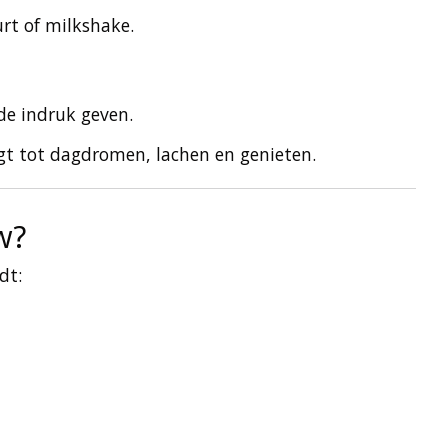
rt of milkshake.
de indruk geven.
igt tot dagdromen, lachen en genieten.
w?
dt: