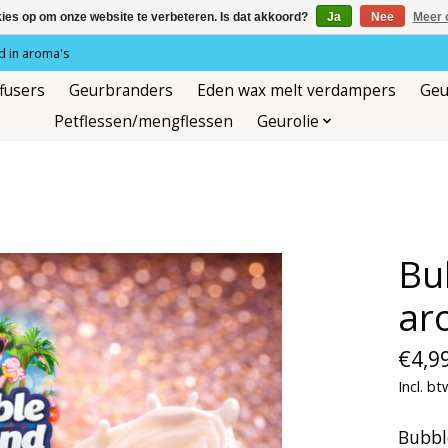
kies op om onze website te verbeteren. Is dat akkoord?
Ja
Nee
Meer 
 in aroma's
ffusers
Geurbranders
Eden wax melt verdampers
Geu
Petflessen/mengflessen
Geurolie
Bu
ar
€4,9
Incl. bt
Bubbl