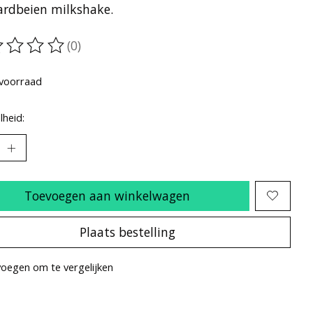
ardbeien milkshake.
(0)
oordeling van dit product is
0
van de 5
voorraad
heid:
Toevoegen aan winkelwagen
Plaats bestelling
oegen om te vergelijken