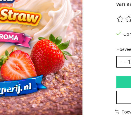
van a
De be
Op 
Hoeveel
Toev