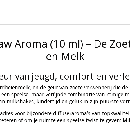
aw Aroma (10 ml) – De Zoe
en Melk
eur van jeugd, comfort en verle
ardbeienmelk, en de geur van zoete verwennerij die de 
s een speelse, maar verfijnde combinatie van romige m
an milkshakes, kindertijd en geluk in zijn puurste vor
 adres voor bijzondere diffuseraroma’s van topkwalitei
teren of om je ruimte een speelse twist te geven:
Mi