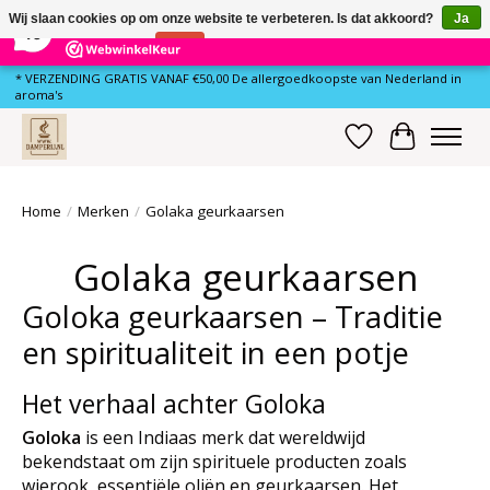
×
80
Reviews
Wij slaan cookies op om onze website te verbeteren. Is dat akkoord?
Ja
10
Nee
Meer over cookies »
* VERZENDING GRATIS VANAF €50,00 De allergoedkoopste van Nederland in
aroma's
Verlanglijst
Winkelwa
Home
/
Merken
/
Golaka geurkaarsen
Golaka geurkaarsen
Goloka geurkaarsen – Traditie
en spiritualiteit in een potje
Het verhaal achter Goloka
Goloka
is een Indiaas merk dat wereldwijd
bekendstaat om zijn spirituele producten zoals
wierook, essentiële oliën en geurkaarsen. Het