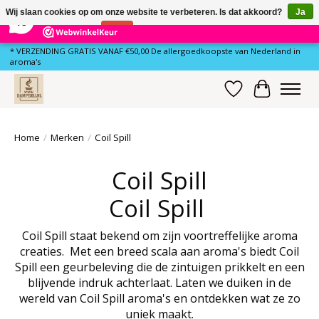
×
80
Reviews
Wij slaan cookies op om onze website te verbeteren. Is dat akkoord?
Ja
10
Nee
Meer over cookies »
* VERZENDING GRATIS VANAF €50,00 De allergoedkoopste van Nederland in
aroma's
Verlanglijst
Winkelwa
Home
/
Merken
/
Coil Spill
Coil Spill
Coil Spill
Coil Spill staat bekend om zijn voortreffelijke aroma
creaties. Met een breed scala aan aroma's biedt Coil
Spill een geurbeleving die de zintuigen prikkelt en een
blijvende indruk achterlaat. Laten we duiken in de
wereld van Coil Spill aroma's en ontdekken wat ze zo
uniek maakt.