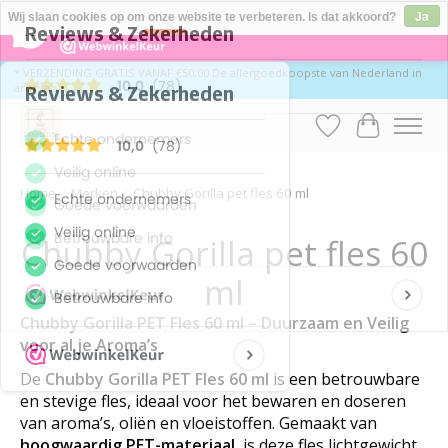
×
78
Reviews
Wij slaan cookies op om onze website te verbeteren. Is dat akkoord?
Ja
10
Nee
Meer over cookies »
* VERZENDING GRATIS VANAF €50,00 De allergoedkoopste van Nederland in
aroma's
Verlanglijst
Winkelwa
Home
/
Merken
/
Chubby Gorilla pet fles 60 ml
Chubby Gorilla pet fles 60
ml
Chubby Gorilla PET Fles 60 ml – Duurzaam en Veilig
voor al je Aroma’s
De
Chubby Gorilla PET Fles 60 ml
is een betrouwbare
en stevige fles, ideaal voor het bewaren en doseren
van aroma’s, oliën en vloeistoffen. Gemaakt van
hoogwaardig PET-materiaal
, is deze fles lichtgewicht,