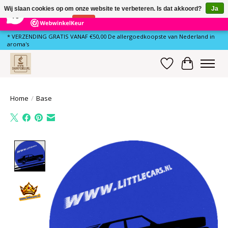
×
79
Reviews
Wij slaan cookies op om onze website te verbeteren. Is dat akkoord?
Ja
10
Nee
Meer over cookies »
* VERZENDING GRATIS VANAF €50,00 De allergoedkoopste van Nederland in
aroma's
Verlanglijst
Winkelwa
Home
/
Base
Product image slideshow Items