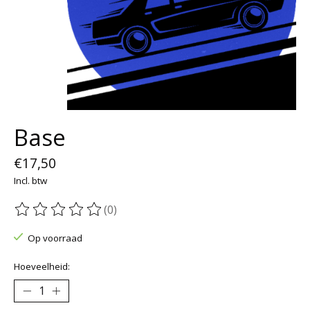
Base
€17,50
Incl. btw
(0)
De beoordeling van dit product is
0
van de 5
Op voorraad
Hoeveelheid: