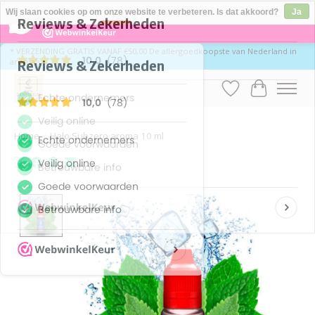
×
78
Reviews
Wij slaan cookies op om onze website te verbeteren. Is dat akkoord?
Ja
10
Nee
Meer over cookies »
* VERZENDING GRATIS VANAF €50,00 De allergoedkoopste van Nederland in
aroma's
Verlanglijst
Winkelwa
Home
/
Halo Subzero aroma 10 ml
Product image slideshow Items