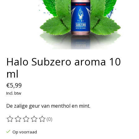
Halo Subzero aroma 10
ml
€5,99
Incl. btw
De zalige geur van menthol en mint.
(0)
De beoordeling van dit product is
0
van de 5
Op voorraad