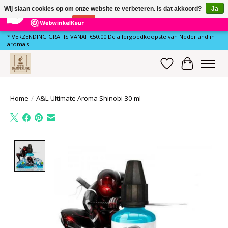
×
78
Reviews
Wij slaan cookies op om onze website te verbeteren. Is dat akkoord?
Ja
10
Nee
Meer over cookies »
* VERZENDING GRATIS VANAF €50,00 De allergoedkoopste van Nederland in
aroma's
Verlanglijst
Winkelwa
Home
/
A&L Ultimate Aroma Shinobi 30 ml
Product image slideshow Items