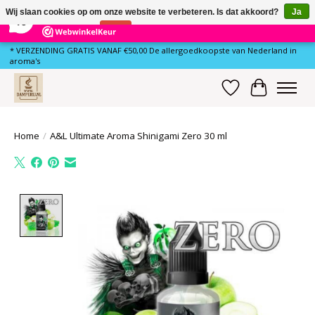
×
80
Reviews
Wij slaan cookies op om onze website te verbeteren. Is dat akkoord?
Ja
10
Nee
Meer over cookies »
* VERZENDING GRATIS VANAF €50,00 De allergoedkoopste van Nederland in
aroma's
Verlanglijst
Winkelwa
Home
/
A&L Ultimate Aroma Shinigami Zero 30 ml
Product image slideshow Items