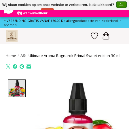
×
79
Reviews
Wij slaan cookies op om onze website te verbeteren. Is dat akkoord?
Ja
10
Nee
Meer over cookies »
* VERZENDING GRATIS VANAF €50,00 De allergoedkoopste van Nederland in
aroma's
Verlanglijst
Winkelwa
Home
/
A&L Ultimate Aroma Ragnarok Primal Sweet edition 30 ml
Product image slideshow Items