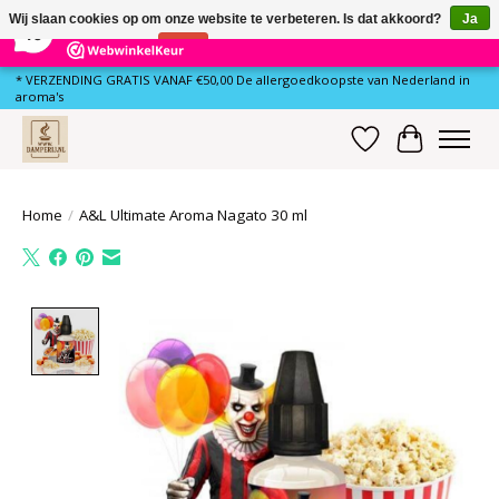
×
78
Reviews
Wij slaan cookies op om onze website te verbeteren. Is dat akkoord?
Ja
10
Nee
Meer over cookies »
* VERZENDING GRATIS VANAF €50,00 De allergoedkoopste van Nederland in
aroma's
Verlanglijst
Winkelwa
Home
/
A&L Ultimate Aroma Nagato 30 ml
Product image slideshow Items